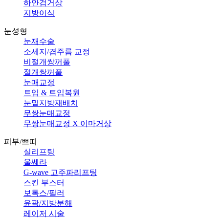
하안검거상
지방이식
눈성형
눈재수술
소세지/겹주름 교정
비절개쌍꺼풀
절개쌍꺼풀
눈매교정
트임 & 트임복원
눈밑지방재배치
무쌍눈매교정
무쌍눈매교정 X 이마거상
피부/쁘띠
실리프팅
울쎄라
G-wave 고주파리프팅
스킨 부스터
보톡스/필러
윤곽/지방분해
레이저 시술