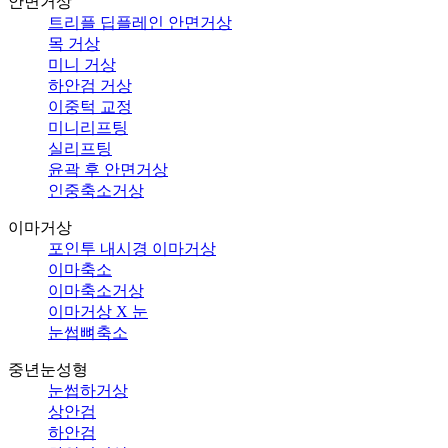
안면거상
트리플 딥플레인 안면거상
목 거상
미니 거상
하안검 거상
이중턱 교정
미니리프팅
실리프팅
윤곽 후 안면거상
인중축소거상
이마거상
포인투 내시경 이마거상
이마축소
이마축소거상
이마거상 X 눈
눈썹뼈축소
중년눈성형
눈썹하거상
상안검
하안검