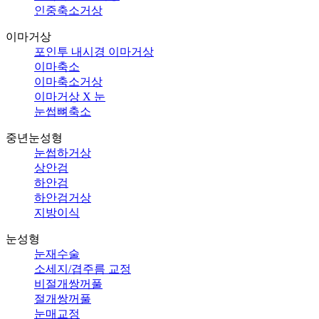
인중축소거상
이마거상
포인투 내시경 이마거상
이마축소
이마축소거상
이마거상 X 눈
눈썹뼈축소
중년눈성형
눈썹하거상
상안검
하안검
하안검거상
지방이식
눈성형
눈재수술
소세지/겹주름 교정
비절개쌍꺼풀
절개쌍꺼풀
눈매교정