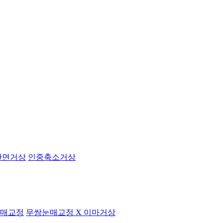
안면거상
인중축소거상
매교정
무쌍눈매교정 X 이마거상