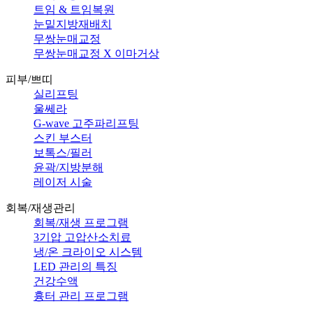
트임 & 트임복원
눈밑지방재배치
무쌍눈매교정
무쌍눈매교정 X 이마거상
피부/쁘띠
실리프팅
울쎄라
G-wave 고주파리프팅
스킨 부스터
보톡스/필러
윤곽/지방분해
레이저 시술
회복/재생관리
회복/재생 프로그램
3기압 고압산소치료
냉/온 크라이오 시스템
LED 관리의 특징
건강수액
흉터 관리 프로그램