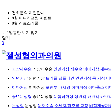
전화문의 지연안내
8월 미니리프팅 이벤트
8월 진료스케줄
1일동안 보지 않기
닫기
3
거상재수술
거상재수술
안면거상 재수술
이마거상 재수
안면거상
안면거상
트리플 딥플레인 안면거상
목 거상
미
이마거상
이마거상
포인투 내시경 이마거상
이마축소
이
중년눈성형
중년눈성형
눈썹하거상
상안검
하안검
하안
눈성형
눈성형
눈재수술
소세지/겹주름 교정
비절개쌍꺼