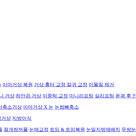
술
이마거상 복원
거상 흉터 교정
칼귀 교정
이물질 제거
니 거상
하안검 거상
이중턱 교정
미니리프팅
실리프팅
윤곽 후 
마축소거상
이마거상 X 눈
눈썹뼈축소
검거상
지방이식
풀
절개쌍꺼풀
눈매교정
트임 & 트임복원
눈밑지방재배치
무쌍눈