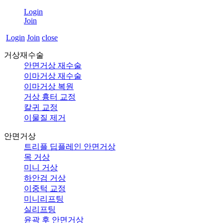
Login
Join
Login
Join
close
거상재수술
안면거상 재수술
이마거상 재수술
이마거상 복원
거상 흉터 교정
칼귀 교정
이물질 제거
안면거상
트리플 딥플레인 안면거상
목 거상
미니 거상
하안검 거상
이중턱 교정
미니리프팅
실리프팅
윤곽 후 안면거상