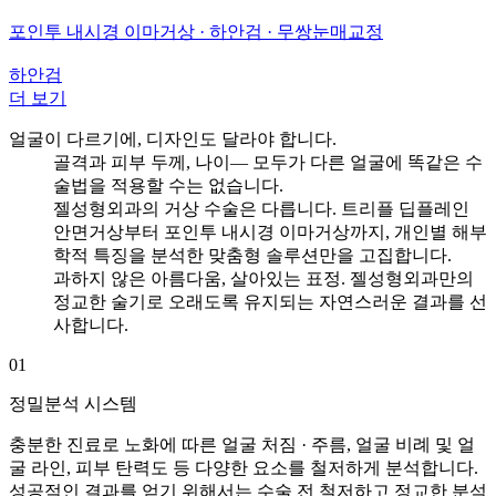
포인투 내시경 이마거상 · 하안검 · 무쌍눈매교정
하안검
더 보기
얼굴이 다르기에,
디자인도 달라야 합니다.
골격과 피부 두께, 나이— 모두가 다른 얼굴에 똑같은 수
술법을 적용할 수는 없습니다.
젤성형외과의 거상 수술은 다릅니다. 트리플 딥플레인
안면거상부터 포인투 내시경 이마거상까지,
개인별 해부
학적 특징을 분석한 맞춤형 솔루션만을 고집합니다.
과하지 않은 아름다움, 살아있는 표정. 젤성형외과만의
정교한 술기로 오래도록 유지되는
자연스러운 결과를 선
사합니다.
01
정밀분석 시스템
충분한 진료로 노화에 따른 얼굴 처짐 · 주름,
얼굴 비례 및 얼
굴 라인, 피부 탄력도 등 다양한 요소를 철저하게 분석합니다.
성공적인 결과를 얻기 위해서는 수술 전 철저하고 정교한 분석