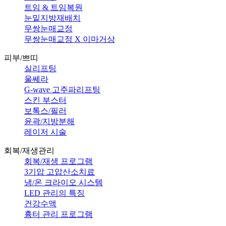
트임 & 트임복원
눈밑지방재배치
무쌍눈매교정
무쌍눈매교정 X 이마거상
피부/쁘띠
실리프팅
울쎄라
G-wave 고주파리프팅
스킨 부스터
보톡스/필러
윤곽/지방분해
레이저 시술
회복/재생관리
회복/재생 프로그램
3기압 고압산소치료
냉/온 크라이오 시스템
LED 관리의 특징
건강수액
흉터 관리 프로그램