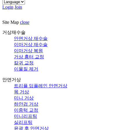
Login
Join
Site Map
close
거상재수술
안면거상 재수술
이마거상 재수술
이마거상 복원
거상 흉터 교정
칼귀 교정
이물질 제거
안면거상
트리플 딥플레인 안면거상
목 거상
미니 거상
하안검 거상
이중턱 교정
미니리프팅
실리프팅
윤곽 후 안면거상