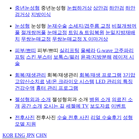
중년눈성형
중년눈성형
눈썹하거상
상안검
하안검
하안
검거상
지방이식
눈성형
눈성형
눈재수술
소세지/겹주름 교정
비절개쌍꺼
풀
절개쌍꺼풀
눈매교정
트임 & 트임복원
눈밑지방재배
치
무쌍눈매교정
무쌍눈매교정 X 이마거상
피부/쁘띠
피부/쁘띠
실리프팅
울쎄라
G-wave 고주파리
프팅
스킨 부스터
보톡스/필러
윤곽/지방분해
레이저 시
술
회복/재생관리
회복/재생관리
회복/재생 프로그램
3기압
고압산소치료
냉/온 크라이오 시스템
LED 관리의 특징
건강수액
흉터 관리 프로그램
젤성형외과 소개
젤성형외과 소개
병원 소개
의료진 소
개
공간 소개
오시는 길
세젤예 TV
보도자료
이벤트
전후사진
전후사진
수술 전후 사진
리얼 수술후기
성형
모델 지원
KOR
ENG
JPN
CHN