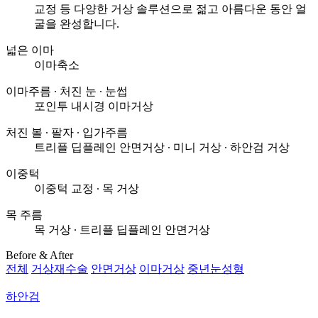
교정 등 다양한 거상 솔루션으로
젊고 아름다운 동안 얼
굴을 완성합니다.
넓은 이마
이마축소
이마주름 ∙ 처진 눈 ∙ 눈썹
포인투 내시경 이마거상
처진 볼 ∙ 팔자 ∙ 입가주름
트리플 딥플레인 안면거상 ∙
미니 거상 ∙ 하안검 거상
이중턱
이중턱 교정 ∙
목 거상
목 주름
목 거상 ∙
트리플 딥플레인 안면거상
Before & After
전체
거상재수술
안면거상
이마거상
중년눈성형
하안검