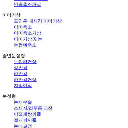
인중축소거상
이마거상
포인투 내시경 이마거상
이마축소
이마축소거상
이마거상 X 눈
눈썹뼈축소
중년눈성형
눈썹하거상
상안검
하안검
하안검거상
지방이식
눈성형
눈재수술
소세지/겹주름 교정
비절개쌍꺼풀
절개쌍꺼풀
눈매교정