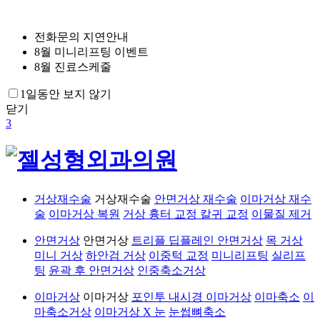
전화문의 지연안내
8월 미니리프팅 이벤트
8월 진료스케줄
1일동안 보지 않기
닫기
3
거상재수술
거상재수술
안면거상 재수술
이마거상 재수
술
이마거상 복원
거상 흉터 교정
칼귀 교정
이물질 제거
안면거상
안면거상
트리플 딥플레인 안면거상
목 거상
미니 거상
하안검 거상
이중턱 교정
미니리프팅
실리프
팅
윤곽 후 안면거상
인중축소거상
이마거상
이마거상
포인투 내시경 이마거상
이마축소
이
마축소거상
이마거상 X 눈
눈썹뼈축소