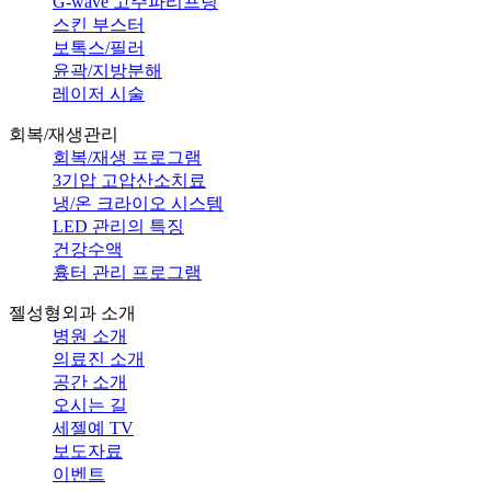
G-wave 고주파리프팅
스킨 부스터
보톡스/필러
윤곽/지방분해
레이저 시술
회복/재생관리
회복/재생 프로그램
3기압 고압산소치료
냉/온 크라이오 시스템
LED 관리의 특징
건강수액
흉터 관리 프로그램
젤성형외과 소개
병원 소개
의료진 소개
공간 소개
오시는 길
세젤예 TV
보도자료
이벤트