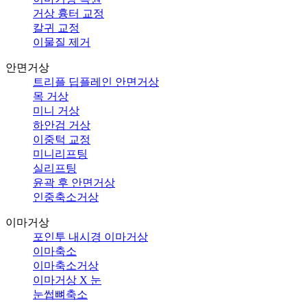
거상 흉터 교정
칼귀 교정
이물질 제거
안면거상
트리플 딥플레인 안면거상
목 거상
미니 거상
하안검 거상
이중턱 교정
미니리프팅
실리프팅
윤곽 후 안면거상
인중축소거상
이마거상
포인투 내시경 이마거상
이마축소
이마축소거상
이마거상 X 눈
눈썹뼈축소