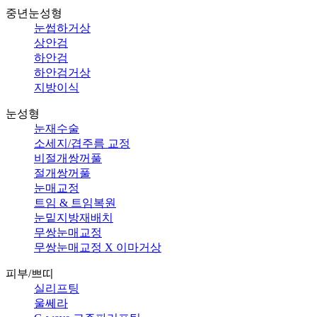
중년눈성형
눈썹하거상
상안검
하안검
하안검거상
지방이식
눈성형
눈재수술
소세지/겹주름 교정
비절개쌍꺼풀
절개쌍꺼풀
눈매교정
트임 & 트임복원
눈밑지방재배치
무쌍눈매교정
무쌍눈매교정 X 이마거상
피부/쁘띠
실리프팅
울쎄라